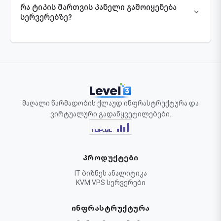
რა ტიპის მართვის პანელი გამოიყენება
ფაილებისა და მონაცემთა ბაზების უსაფრთხო,
უდანაკარგო გადმოტანას საიტის გათიშვის
სერვერებზე?
(Downtime) გარეშე.
მომხმარებლების განკარგულებაშია ინდუსტრიის
სტანდარტად ქცეული cPanel/WHM პლატფორმა,
რომელიც აღჭურვილია Softaculous-ის ავტომატური
ინსტალატორით და უსაფრთხოების მოწინავე
კრიპტო-მოდულებით.
მაღალი წარმადობის ქლაუდ ინფრასტრუქტურა და
ვირტუალური გადაწყვეტილებები.
ᲞᲠᲝᲓᲣᲥᲢᲔᲑᲘ
IT ბიზნეს ანალიტიკა
KVM VPS სერვერები
ᲘᲜᲤᲠᲐᲡᲢᲠᲣᲥᲢᲣᲠᲐ