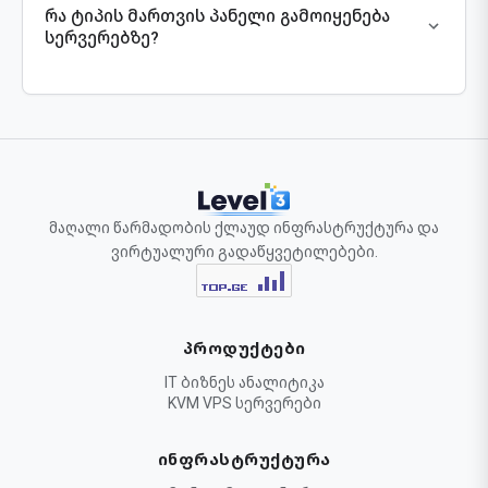
რა ტიპის მართვის პანელი გამოიყენება
ფაილებისა და მონაცემთა ბაზების უსაფრთხო,
უდანაკარგო გადმოტანას საიტის გათიშვის
სერვერებზე?
(Downtime) გარეშე.
მომხმარებლების განკარგულებაშია ინდუსტრიის
სტანდარტად ქცეული cPanel/WHM პლატფორმა,
რომელიც აღჭურვილია Softaculous-ის ავტომატური
ინსტალატორით და უსაფრთხოების მოწინავე
კრიპტო-მოდულებით.
მაღალი წარმადობის ქლაუდ ინფრასტრუქტურა და
ვირტუალური გადაწყვეტილებები.
ᲞᲠᲝᲓᲣᲥᲢᲔᲑᲘ
IT ბიზნეს ანალიტიკა
KVM VPS სერვერები
ᲘᲜᲤᲠᲐᲡᲢᲠᲣᲥᲢᲣᲠᲐ