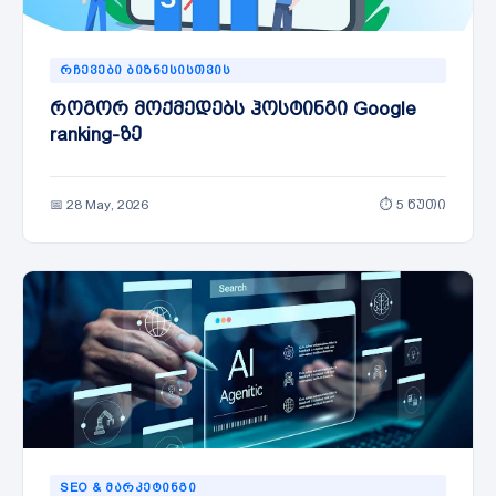
ᲠᲩᲔᲕᲔᲑᲘ ᲑᲘᲖᲜᲔᲡᲘᲡᲗᲕᲘᲡ
როგორ მოქმედებს ჰოსტინგი Google
ranking-ზე
📅 28 May, 2026
⏱ 5 წუთი
SEO & ᲛᲐᲠᲙᲔᲢᲘᲜᲒᲘ