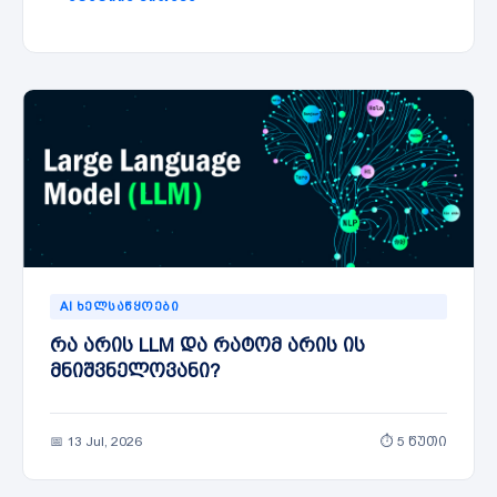
AI ᲮᲔᲚᲡᲐᲬᲧᲝᲔᲑᲘ
რა არის LLM და რატომ არის ის
მნიშვნელოვანი?
📅 13 Jul, 2026
⏱ 5 წუთი