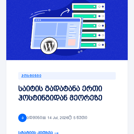
ᲰᲝᲡᲢᲘᲜᲒᲘ
საიტის გადატანა ერთი
ჰოსტინგიდან მეორეზე
ადმინი
📅 14 Jul, 2026
⏱ 5 წუთი
ა
სტატიის კითხვა →